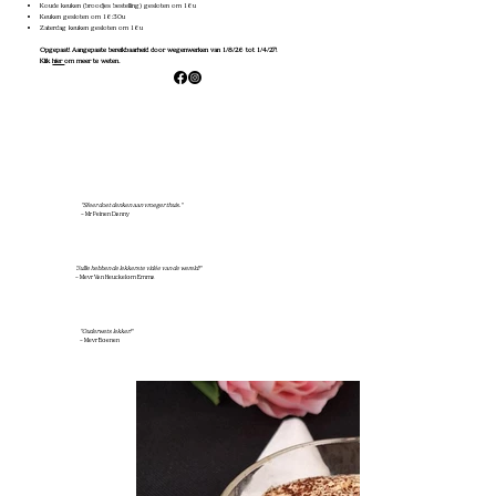
Koude keuken (broodjes bestelling) gesloten om 16u
Keuken gesloten om 16:30u
Zaterdag keuken gesloten om 16u
Opgepast! Aangepaste bereikbaarheid door wegenwerken van 1/8/26 tot 1/4/27!
Klik
hier
om meer te weten.
"Sfeer doet denken aan vroeger thuis."
– Mr Peinen Danny
"Jullie hebben de lekkerste vidée van de wereld!"
– Mevr Van Heuckelom Emma
"Ouderwets lekker!"
– Mevr Boenen