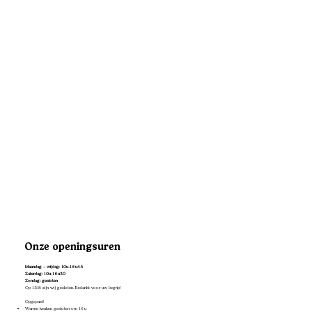
Onze openingsuren
Maandag – vrijdag: 10u-16u45
Zaterdag: 10u-16u30
Zondag: gesloten
Op 15/8 zijn wij gesloten. Bedankt voor uw begrip!
Opgepast!
Warme keuken gesloten om 16u