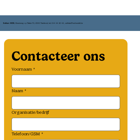
Eethuis WEB
, Steenweg op Tielen 70, 2300 Turnhout, tel. 014 44 20 42 ,
eethuis@webwerkt.be
Contacteer ons
Voornaam
*
Naam
*
Organisatie/bedrijf
Telefoon/GSM
*