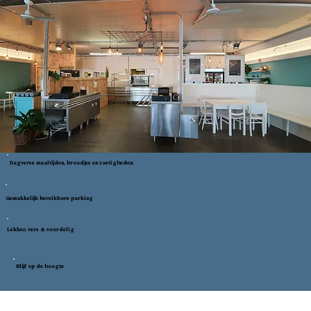
Dagverse maaltijden, broodjes en zoetigheden.
Gemakkelijk bereikbare parking
Lekker, vers & voordelig
Blijf op de hoogte