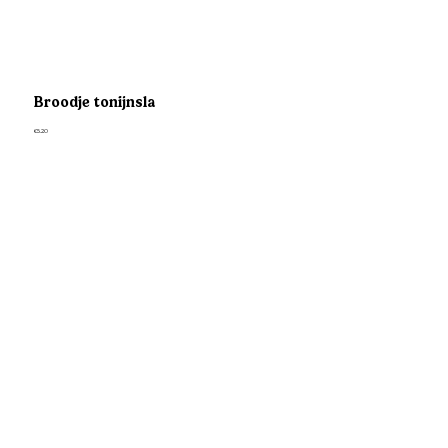
Broodje tonijnsla
€5.20